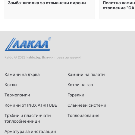
Замба-шпилка за стоманени пирони
Пелетна камин
отопление "CA
Kaldo © 2023 kaldo.bg. Всички права запазени!
Камини на дърва
Kамини на пелети
Котли
Kотли на газ
Термопомпи
Горелки
Комини от INOX ATRITUBE
Слънчеви системи
Тръбни и пластинчати
Топлоизолация
топлообменници
Арматура за инсталации