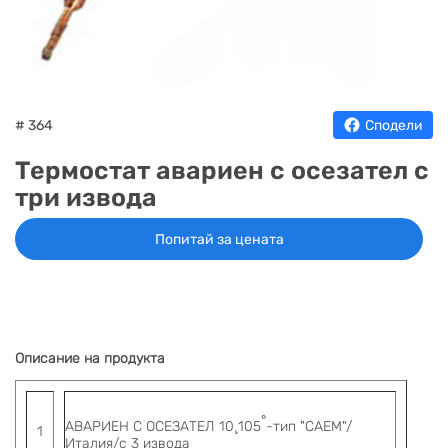
НА
НА
КОТЛИ
НА
ТЕРМ
ДЪРВА
ПЕЛЕТИ
ГАЗ
# 364
Сподели
Термостат авариен с осезател с
три извода
Попитай за цената
Описание на продукта
°
АВАРИЕН С ОСЕЗАТЕЛ 10
¸
105
-тип "CAEM"/
1
Италия/с 3 извода