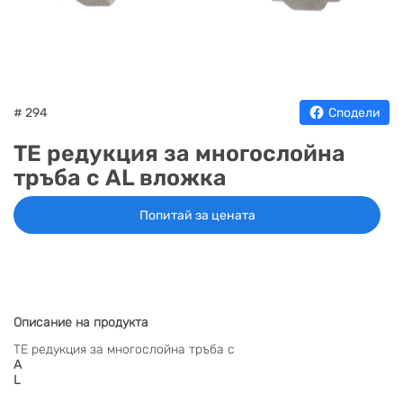
НА
НА
КОТЛИ
НА
ТЕРМ
ДЪРВА
ПЕЛЕТИ
ГАЗ
# 294
Сподели
ТЕ редукция за многослойна
тръба с АL вложка
Попитай за цената
Описание на продукта
ТЕ редукция за многослойна тръба с
А
L