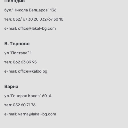
Пловдив
бул."Никола Вапцаров" 136
тел:
032/ 67 30 20
032/67 30 10
е-mail:
office@lakal-bg.com
В. Търново
ул."Полтава" 1
тел:
062 63 89 95
е-mail:
office@kaldo.bg
Варна
ул."Генерал Колев" 60-А
тел:
052 60 71 76
е-mail:
varna@lakal-bg.com