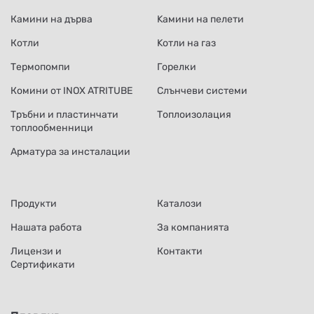
Камини на дърва
Kамини на пелети
Котли
Kотли на газ
Термопомпи
Горелки
Комини от INOX ATRITUBE
Слънчеви системи
Тръбни и пластинчати
Топлоизолация
топлообменници
Арматура за инсталации
Продукти
Каталози
Нашата работа
За компанията
Лицензи и
Контакти
Сертификати