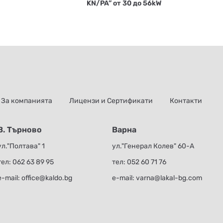
KN/PA” от 30 до 56kW
За компанията
Лицензи и Сертификати
Контакти
В. Търново
Варна
ул."Полтава" 1
ул."Генерал Колев" 60-А
тел:
062 63 89 95
тел:
052 60 71 76
е-mail:
office@kaldo.bg
е-mail:
varna@lakal-bg.com