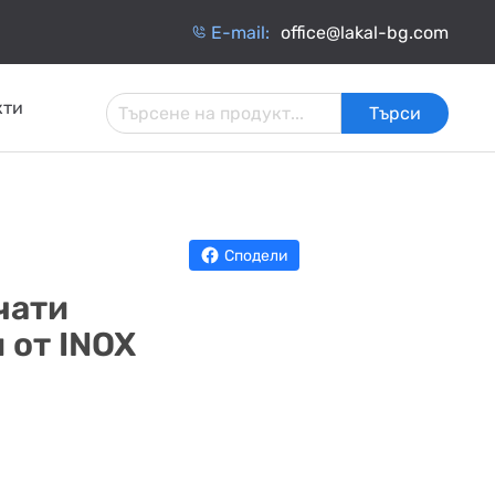
Е-mail:
office@lakal-bg.com
кти
Търси
 И
АРМАТУРА ЗА
ИНЧАТИ
ТОПЛОИЗОЛАЦИЯ
ИНСТАЛАЦИИ
ОБМЕННИЦИ
Сподели
чати
 от INOX