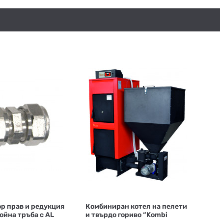
р прав и редукция
Комбиниран котел на пелети
ойна тръба с АL
и твърдо гориво “Kombi