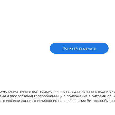
Попитай за цената
еми, климатични и вентилационни инсталации, камини с водни риз
ени и разглобяеми) топлообменници с приложение в битовия, общ
тете изходни данни за изчисление на необходимия Ви топлообменн