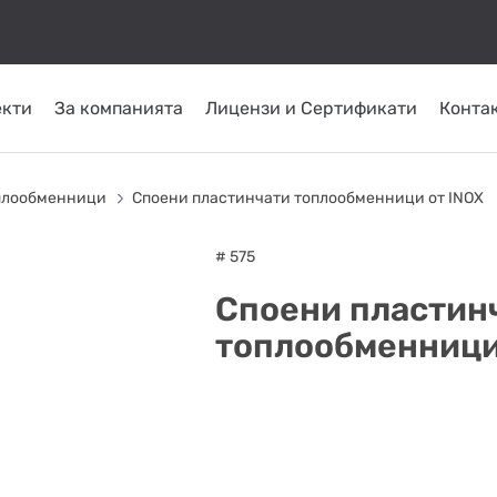
екти
За компанията
Лицензи и Сертификати
Конта
КОМИНИ ОТ
ТРЪБНИ
СЛЪНЧЕВИ
ОМПИ
ГОРЕЛКИ
INOX
ПЛАСТ
плообменници
Споени пластинчати топлообменници от INOX
СИСТЕМИ
ATRITUBE
ТОПЛО
# 575
Споени пластин
топлообменници