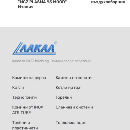
"MCZ PLASMA 95 WOOD" -
въздухосборник
Италия
Kaldo © 2023 kaldo.bg. Всички права запазени!
Камини на дърва
Kамини на пелети
Котли
Kотли на газ
Термопомпи
Горелки
Комини от INOX
Слънчеви системи
ATRITUBE
Тръбни и
Топлоизолация
пластинчати