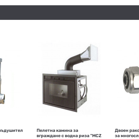
въдушител
Пелетна камина за
Двоен рако
вграждане с водна риза "MCZ
за многосл