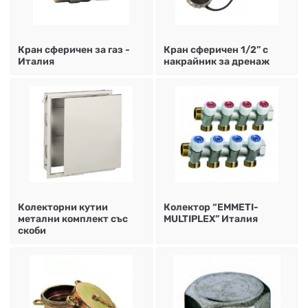
НА
НА
КОТЛИ
НА
ТЕРМ
ДЪРВА
ПЕЛЕТИ
ГАЗ
Кран сферичен за газ -
Кран сфeричен 1/2” с
Италия
накрайник за дренаж
Колекторни кутии
Колектор “EMMETI-
метални комплект със
MULTIPLEX” Италия
скоби