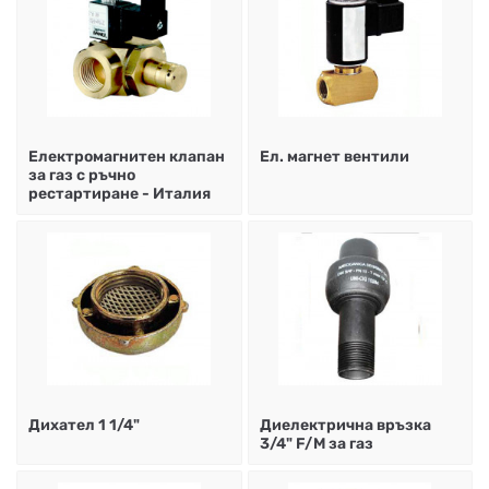
Електромагнитен клапан
Ел. магнет вентили
за газ с ръчно
рестартиране - Италия
Дихател 1 1/4"
Диелектрична връзка
3/4" F/M за газ