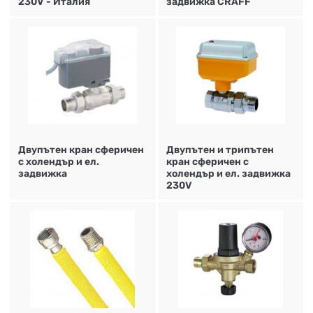
230V - Италия
задвижка CRAFF
Двупътен кран сферичен
Двупътен и трипътен
с холендър и ел.
кран сферичен с
задвижка
холендър и ел. задвижка
230V