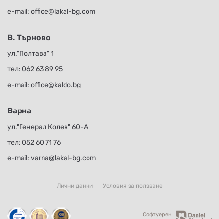
е-mail:
office@lakal-bg.com
В. Търново
ул."Полтава" 1
тел:
062 63 89 95
е-mail:
office@kaldo.bg
Варна
ул."Генерал Колев" 60-А
тел:
052 60 71 76
е-mail:
varna@lakal-bg.com
Лични данни
Условия за ползване
Софтуерен