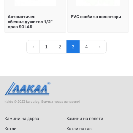
Автоматичен
PVC скоби за колектори
обезвъздушител 1/2"
прав SOLAR
‹
1
2
3
4
›
Kaldo © 2023 kaldo.bg. Всички права запазени!
Камини на дърва
Kамини на пелети
Котли
Kотли на газ