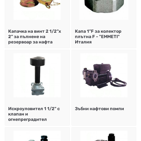
Капачка на винт 2 1/2”х
Капа 1”F за колектор
2” за пълнене на
плътна F - "EMMETI"
резервоар за нафта
Италия
Искроуловител 1 1/2" с
Зъбни нафтови помпи
клапан и
огнепреградител