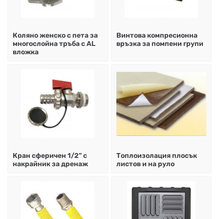
НА
НА
КОТЛИ
НА
ТЕРМ
ДЪРВА
ПЕЛЕТИ
ГАЗ
Коляно женско с пета за
Винтова компресионна
многослойна тръба с АL
връзка за помпени групи
вложка
Кран сфeричен 1/2” с
Топлоизолация плосък
накрайник за дренаж
листов и на руло