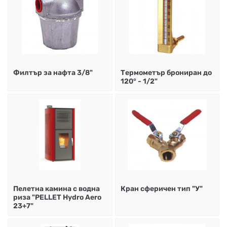
Филтър за нафта 3/8"
Термометър брониран до
120° - 1/2"
Пелетна камина с водна
Кран сферичен тип "У"
риза "PELLET Hydro Aero
23+7"