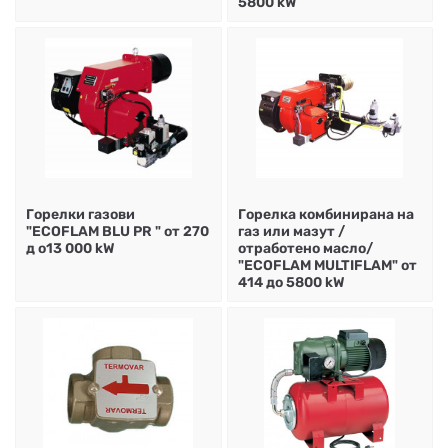
5800 kW
Горелки газови
Горелка комбинирана на
"ECOFLAM BLU PR " от 270
газ или мазут /
д о13 000 kW
отработено масло/
"ECOFLAM MULTIFLAM" от
414 до 5800 kW