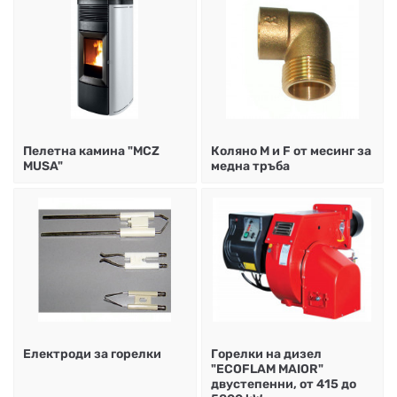
Пелетна камина "MCZ
Коляно М и F от месинг за
MUSA"
медна тръба
Електроди за горелки
Горелки на дизел
"ECOFLAM МАIOR"
двустепенни, от 415 до