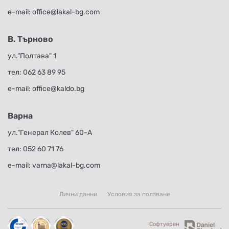
е-mail:
office@lakal-bg.com
В. Търново
ул."Полтава" 1
тел:
062 63 89 95
е-mail:
office@kaldo.bg
Варна
ул."Генерал Колев" 60-А
тел:
052 60 71 76
е-mail:
varna@lakal-bg.com
Лични данни
Условия за ползване
Софтуерен