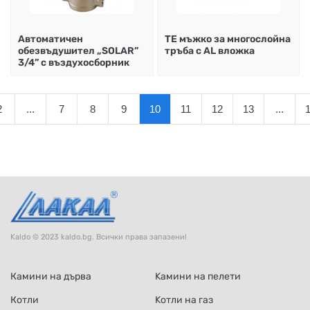
Автоматичен
ТЕ мъжко за многослойна
обезвъдушител „SOLAR”
тръба с АL вложка
3/4” с въздухосборник
2
...
7
8
9
10
11
12
13
...
Kaldo © 2023 kaldo.bg. Всички права запазени!
Камини на дърва
Kамини на пелети
Котли
Kотли на газ