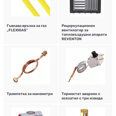
Гъвкава връзка за газ
Рециркулационен
„FLEXIGAS”
вентилатор за
топловъздушни апарати
REVENTON
Тромпетка за манометри
Термостат авариен с
осезател с три извода