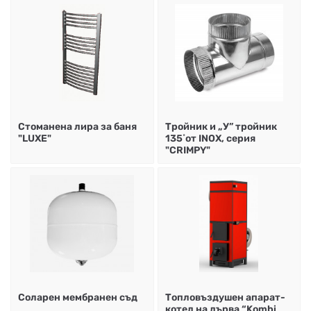
Стоманена лира за баня
Тройник и „У” тройник
"LUXE"
135˚от INOX, серия
"CRIMPY"
Соларен мембранен съд
Топловъздушен апарат-
котел на дърва “Kombi