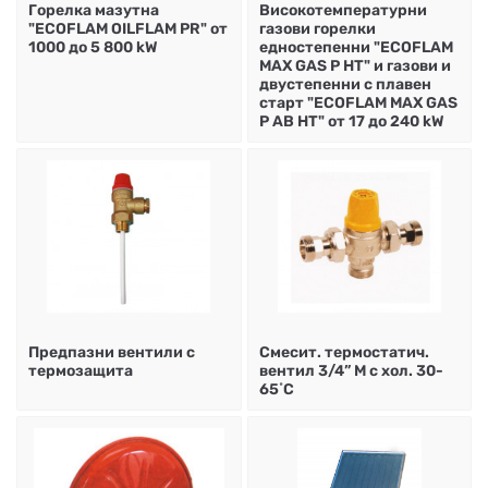
Горелка мазутна
Високотемпературни
"ECOFLAM OILFLAM PR" от
газови горелки
1000 до 5 800 kW
едностепенни "ECOFLAM
MAX GAS P HT" и газови и
двустепенни с плавен
старт "ECOFLAM MAX GAS
P AB HT" от 17 до 240 kW
Предпазни вентили с
Смесит. термостатич.
термозащита
вентил 3/4” М с хол. 30-
65˚C