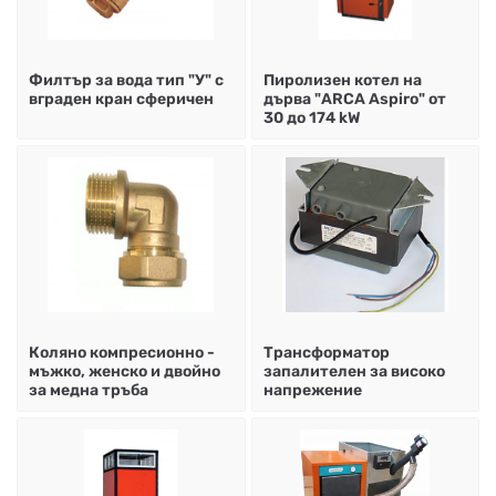
НА
НА
КОТЛИ
НА
ТЕРМ
ДЪРВА
ПЕЛЕТИ
ГАЗ
Филтър за вода тип "У" с
Пиролизен котел на
вграден кран сферичен
дърва "ARCA Aspiro" от
30 до 174 kW
Коляно компресионно -
Трансформатор
мъжко, женско и двойно
запалителен за високо
за медна тръба
напрежение