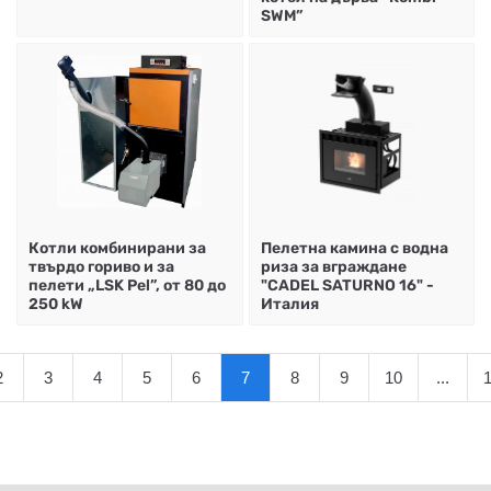
SWM”
Котли комбинирани за
Пелетна камина с водна
твърдо гориво и за
риза за вграждане
пелети „LSK Pel”, от 80 до
"CADEL SATURNO 16" -
250 kW
Италия
2
3
4
5
6
7
8
9
10
...