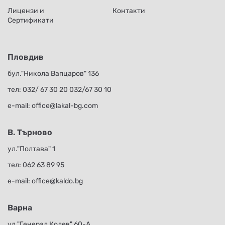
Лицензи и
Контакти
Сертификати
Пловдив
бул."Никола Вапцаров" 136
тел:
032/ 67 30 20
032/67 30 10
е-mail:
office@lakal-bg.com
В. Търново
ул."Полтава" 1
тел:
062 63 89 95
е-mail:
office@kaldo.bg
Варна
ул."Генерал Колев" 60-А