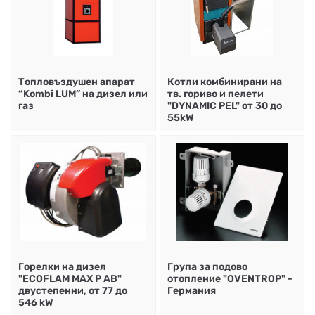
Топловъздушен апарат
Котли комбинирани на
“Kombi LUM” на дизел или
тв. гориво и пелети
газ
"DYNAMIC PEL" от 30 до
55kW
Горелки на дизел
Група за подово
"ECOFLAM MAX P AB"
отопление "OVENTROP" -
двустепенни, от 77 до
Германия
546 kW