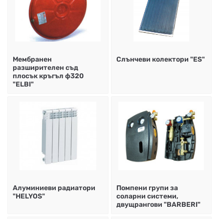
Мембранен
Слънчеви колектори "ES"
разширителен съд
плосък кръгъл ф320
"ELBI"
Алуминиеви радиатори
Помпени групи за
"HELYOS"
соларни системи,
двущрангови "BARBERI"