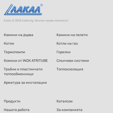
Kaldo © 2023 kaldo.bg. Всички права запазени!
Камини на дърва
Kамини на пелети
Котли
Kотли на газ
Термопомпи
Горелки
Комини от INOX ATRITUBE
Слънчеви системи
Тръбни и пластинчати
Топлоизолация
топлообменници
Арматура за инсталации
Продукти
Каталози
Нашата работа
За компанията