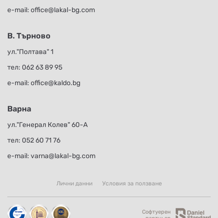
е-mail:
office@lakal-bg.com
В. Търново
ул."Полтава" 1
тел:
062 63 89 95
е-mail:
office@kaldo.bg
Варна
ул."Генерал Колев" 60-А
тел:
052 60 71 76
е-mail:
varna@lakal-bg.com
Лични данни
Условия за ползване
Софтуерен