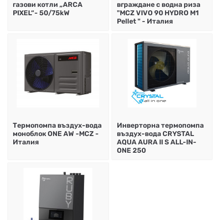
газови котли „ARCA
вграждане с водна риза
PIXEL“- 50/75kW
"MCZ VIVO 90 HYDRO M1
Pellet " - Италия
Термопомпа въздух-вода
Инверторна термопомпа
моноблок ONE AW -MCZ -
въздух-вода CRYSTAL
Италия
AQUA AURA II S ALL-IN-
ONE 250