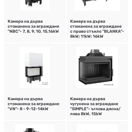
НА
НА
КОТЛИ
НА
ТЕРМ
ДЪРВА
ПЕЛЕТИ
ГАЗ
Камера на дърва
Камера на дърва
стоманена за вграждане
стоманена за вграждане
"NBC"- 7, 8, 9, 10, 15,16kW
с право стъкло "BLANKA"-
8kW; 11kW; 16kW
Камера на дърва
Камера на дърва
стоманена за вграждане
чугунена за вграждане
"VN"- 8 - 9-12-14kW
"SIMPLE"- ъглова дясна/
лява 8kW, 15kW