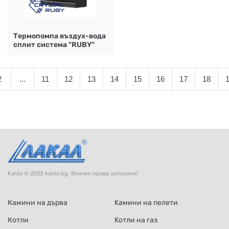
Термопомпа въздух-вода
сплит система "RUBY"
2
...
11
12
13
14
15
16
17
18
Kaldo © 2023 kaldo.bg. Всички права запазени!
Камини на дърва
Kамини на пелети
Котли
Kотли на газ